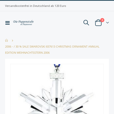
Versandkostenfrei in Deutschland ab 120 Euro
Artikel
0
Navigation
Warenkorb
umschalten
2006 - / 30 % SALE SWAROVSKI 837613 CHRISTMAS ORNAMENT ANNUAL
EDITION WEIHNACHTSSTERN 2006
Zum
Zum
Ende
Anfan
der
der
Bildergalerie
Bilderg
springen
spring