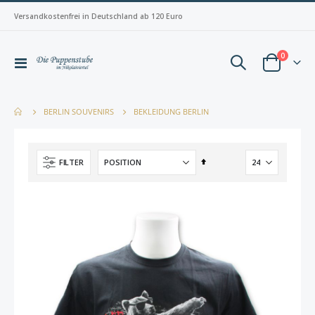
Versandkostenfrei in Deutschland ab 120 Euro
Artikel
0
Navigation
Warenkorb
umschalten
BEKLEIDUNG BERLIN
BERLIN SOUVENIRS
In
FILTER
absteigender
Reihenfolge