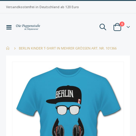
Versandkostenfrei in Deutschland ab 120 Euro
Artikel
0
Navigation
Warenkorb
umschalten
BERLIN KINDER T-SHIRT IN MEHRER GRÖSSEN ART. NR. 101366
Zum
Zum
Ende
Anfan
der
der
Bildergalerie
Bilderg
springen
spring