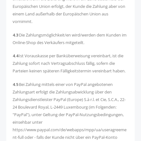
Europäischen Union erfolgt, der Kunde die Zahlung aber von
einem Land außerhalb der Europäischen Union aus
vornimmt.
4.3
Die Zahlungsmöglichkeit/en wird/werden dem Kunden im
Online-Shop des Verkäufers mitgeteilt.
4.4
Ist Vorauskasse per Banküberweisung vereinbart, ist die
Zahlung sofort nach Vertragsabschluss fällig, sofern die
Parteien keinen späteren Fälligkeitstermin vereinbart haben.
4.5
Bei Zahlung mittels einer von PayPal angebotenen
Zahlungsart erfolgt die Zahlungsabwicklung über den
Zahlungsdienstleister PayPal (Europe) S.à r.l. et Cie, S.C.A., 22-
24 Boulevard Royal, L-2449 Luxembourg (im Folgenden:
"PayPal"), unter Geltung der PayPal-Nutzungsbedingungen,
einsehbar unter
https://www.paypal.com/de/webapps/mpp/ua/useragreeme
nt-full oder - falls der Kunde nicht über ein PayPal-Konto