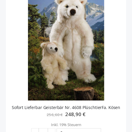
Sofort Lieferbar Geisterbär Nr. 4608 PlüschtierFa. Kösen
Sonderangebot
248,90 €
256,60 €
Inkl. 19% Steuern