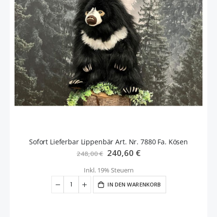
Sofort Lieferbar Lippenbär Art. Nr. 7880 Fa. Kösen
Sonderangebot
240,60 €
248,00 €
Inkl. 19% Steuern
IN DEN WARENKORB