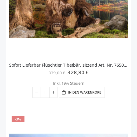
Sofort Lieferbar Plüschtier Tibetbär, sitzend Art. Nr. 7650 Fa. Kösen
Sonderangebot
328,80 €
339,00 €
Inkl. 19% Steuern
IN DEN WARENKORB
-3%