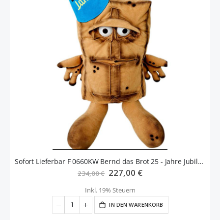
Sofort Lieferbar F 0660KW Bernd das Brot 25 - Jahre Jubiläumsedition
Sonderangebot
227,00 €
234,00 €
Inkl. 19% Steuern
IN DEN WARENKORB