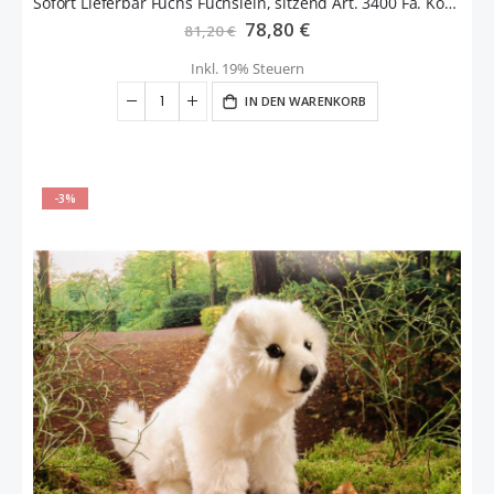
Sofort Lieferbar Fuchs Füchslein, sitzend Art. 3400 Fa. Kösen
Sonderangebot
78,80 €
81,20 €
Inkl. 19% Steuern
IN DEN WARENKORB
-3%