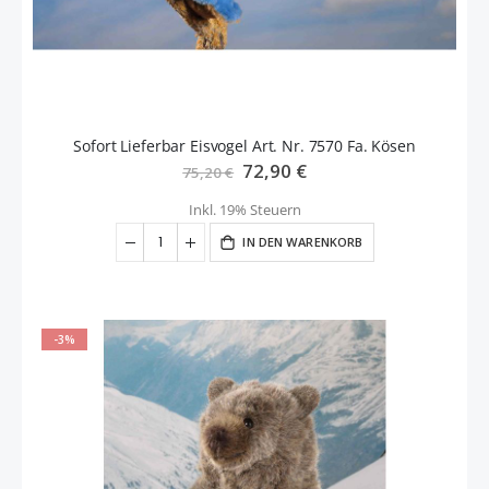
Sofort Lieferbar Eisvogel Art. Nr. 7570 Fa. Kösen
Sonderangebot
72,90 €
75,20 €
Inkl. 19% Steuern
IN DEN WARENKORB
-3%