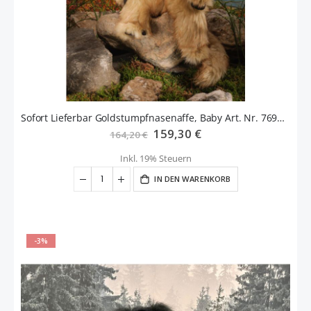
Sofort Lieferbar Goldstumpfnasenaffe, Baby Art. Nr. 7690 Fa. Kösen
Sonderangebot
159,30 €
164,20 €
Inkl. 19% Steuern
IN DEN WARENKORB
-3%