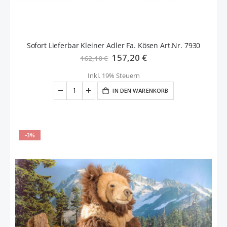
Sofort Lieferbar Kleiner Adler Fa. Kösen Art.Nr. 7930
Sonderangebot
157,20 €
162,10 €
Inkl. 19% Steuern
IN DEN WARENKORB
-3%