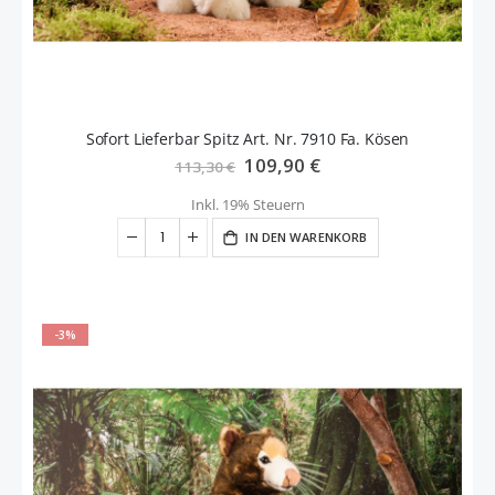
Sofort Lieferbar Spitz Art. Nr. 7910 Fa. Kösen
Sonderangebot
109,90 €
113,30 €
Inkl. 19% Steuern
IN DEN WARENKORB
-3%