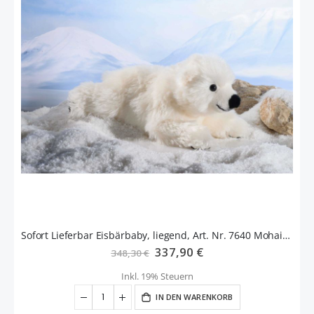
Sofort Lieferbar Eisbärbaby, liegend, Art. Nr. 7640 Mohair, limitiert
Sonderangebot
337,90 €
348,30 €
Inkl. 19% Steuern
IN DEN WARENKORB