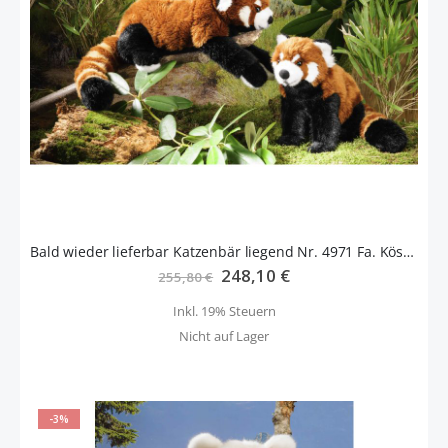
Bald wieder lieferbar Katzenbär liegend Nr. 4971 Fa. Kösen
Sonderangebot
248,10 €
255,80 €
Inkl. 19% Steuern
Nicht auf Lager
-3%