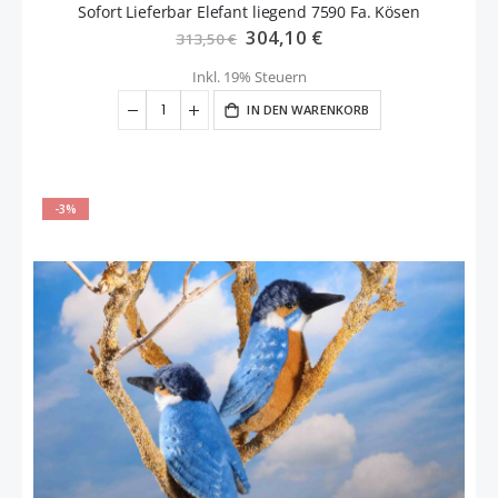
Sofort Lieferbar Elefant liegend 7590 Fa. Kösen
Sonderangebot
304,10 €
313,50 €
Inkl. 19% Steuern
IN DEN WARENKORB
-3%