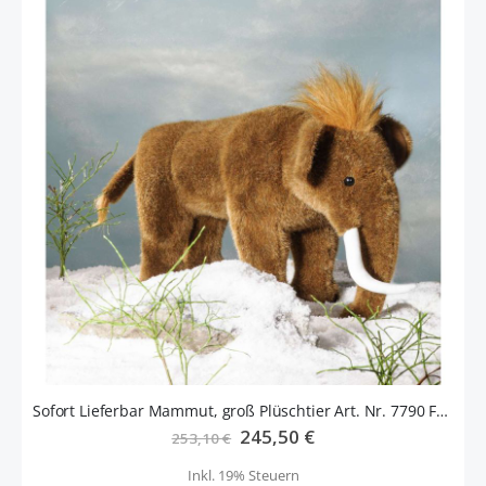
Sofort Lieferbar Mammut, groß Plüschtier Art. Nr. 7790 Fa. Kösen
Sonderangebot
245,50 €
253,10 €
Inkl. 19% Steuern