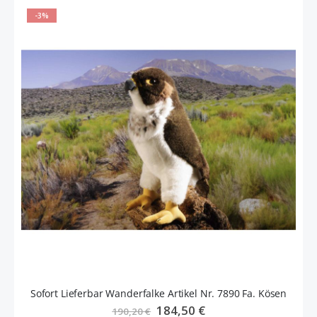
-3%
Sofort Lieferbar Wanderfalke Artikel Nr. 7890 Fa. Kösen
Sonderangebot
184,50 €
190,20 €