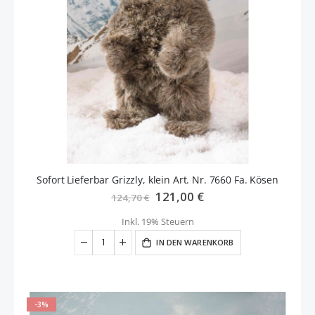
Sofort Lieferbar Grizzly, klein Art. Nr. 7660 Fa. Kösen
Sonderangebot
121,00 €
124,70 €
Inkl. 19% Steuern
IN DEN WARENKORB
-3%