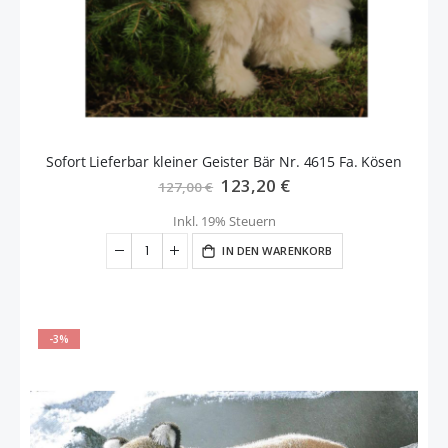
Sofort Lieferbar kleiner Geister Bär Nr. 4615 Fa. Kösen
Sonderangebot
123,20 €
127,00 €
Inkl. 19% Steuern
IN DEN WARENKORB
-3%