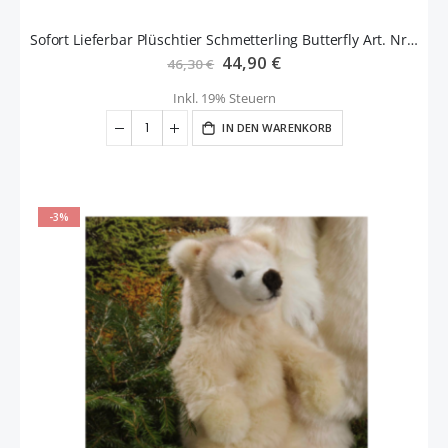
Sofort Lieferbar Plüschtier Schmetterling Butterfly Art. Nr. 4950 Fa. Kösen
Sonderangebot
44,90 €
46,30 €
Inkl. 19% Steuern
IN DEN WARENKORB
-3%