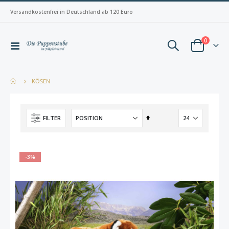
Versandkostenfrei in Deutschland ab 120 Euro
Artikel
0
Navigation
Warenkorb
umschalten
KÖSEN
In
FILTER
absteigender
Reihenfolge
-3%