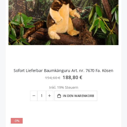
Sofort Lieferbar Baumkänguru Art. nr. 7670 Fa. Kösen
Sonderangebot
188,80 €
194,60 €
Inkl. 19% Steuern
IN DEN WARENKORB
-3%