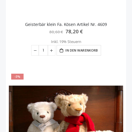
Geisterbär klein Fa. Kösen Artikel Nr. 4609
Sonderangebot
78,20 €
80,60 €
Inkl. 19% Steuern
IN DEN WARENKORB
-3%