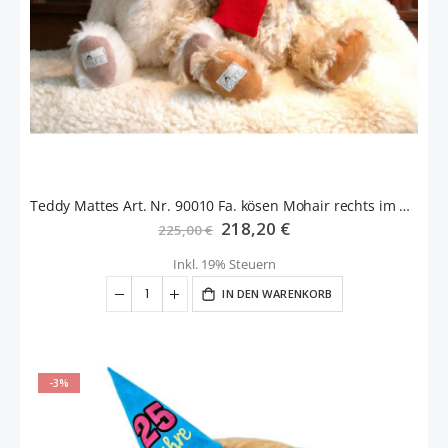
Teddy Mattes Art. Nr. 90010 Fa. kösen Mohair rechts im Bild
Sonderangebot
218,20 €
225,00 €
Inkl. 19% Steuern
IN DEN WARENKORB
-3%