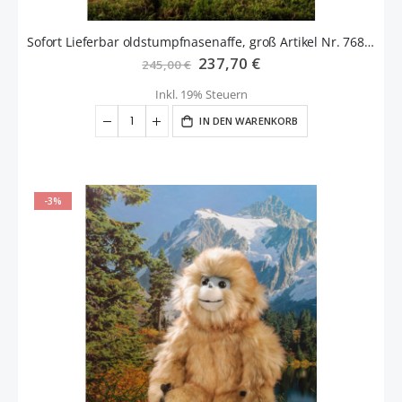
Sofort Lieferbar oldstumpfnasenaffe, groß Artikel Nr. 7680 Fa. Kösen
Sonderangebot
237,70 €
245,00 €
Inkl. 19% Steuern
IN DEN WARENKORB
-3%