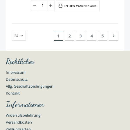
IN DEN WARENKORB
Seite
Sie lesen gerade Seite
Seite
Seite
Seite
Seite
Seite
Weiter
1
2
3
4
5
Rechtliches
Impressum
Datenschutz
Allg. Geschäftsbedingungen
Kontakt
Informationen
Widerrufsbelehrung
Versandkosten
Zahlungsarten