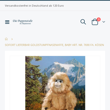
Versandkostenfrei in Deutschland ab 120 Euro
Artikel
0
Navigation
Warenkorb
umschalten
SOFORT LIEFERBAR GOLDSTUMPFNASENAFFE, BABY ART. NR. 7690 FA. KÖSEN
Zum
Zum
Ende
Anfan
der
der
Bildergalerie
Bilderg
springen
spring