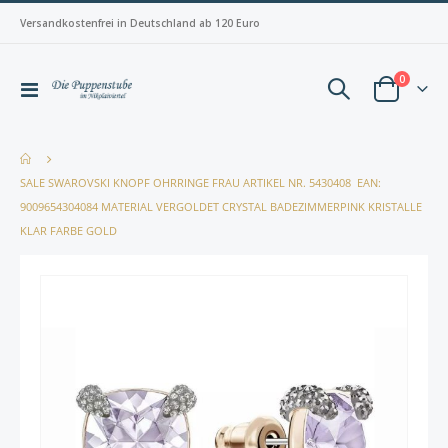
Versandkostenfrei in Deutschland ab 120 Euro
Artikel
0
Navigation
Warenkorb
umschalten
SALE SWAROVSKI KNOPF OHRRINGE ​FRAU ARTIKEL NR. 5430408 ​ EAN:
9009654304084 MATERIAL VERGOLDET CRYSTAL BADEZIMMERPINK KRISTALLE
KLAR FARBE GOLD
Zum
Zum
Ende
Anfan
der
der
Bildergalerie
Bilderg
springen
spring