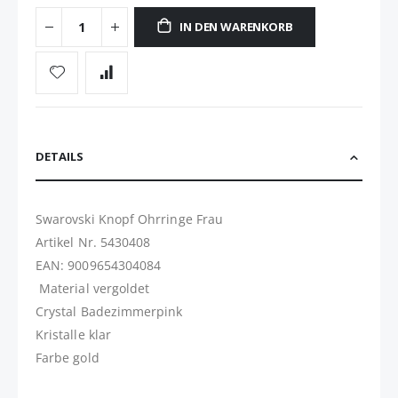
IN DEN WARENKORB
DETAILS
Swarovski Knopf Ohrringe ​Frau
Artikel Nr. 5430408 ​
EAN: 9009654304084
Material vergoldet
Crystal Badezimmerpink
Kristalle klar
Farbe gold