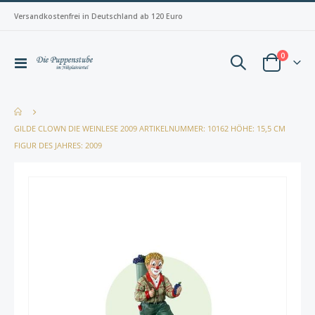
Versandkostenfrei in Deutschland ab 120 Euro
Artikel
0
Navigation
Warenkorb
umschalten
GILDE CLOWN DIE WEINLESE 2009 ARTIKELNUMMER: 10162 HÖHE: 15,5 CM
FIGUR DES JAHRES: 2009
Zum
Zum
Ende
Anfan
der
der
Bildergalerie
Bilderg
springen
spring