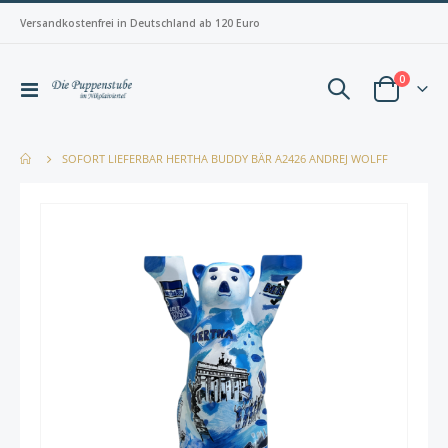
Versandkostenfrei in Deutschland ab 120 Euro
Artikel
0
Navigation
Warenkorb
umschalten
SOFORT LIEFERBAR HERTHA BUDDY BÄR A2426 ANDREJ WOLFF
Zum
Zum
Ende
Anfan
der
der
Bildergalerie
Bilderg
springen
spring