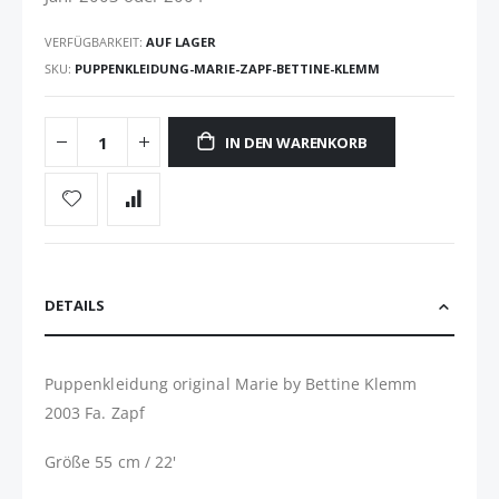
VERFÜGBARKEIT:
AUF LAGER
SKU
PUPPENKLEIDUNG-MARIE-ZAPF-BETTINE-KLEMM
IN DEN WARENKORB
DETAILS
Puppenkleidung original Marie by Bettine Klemm
2003 Fa. Zapf
Größe 55 cm / 22'