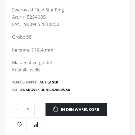
Swarovski Field Star Ring
Art.Nr. 5284085
EAN: 9009652840850
Größe 58
Innenmaß 18,4 mm
Mataerial vergoldet
Kristalle weiß
VERFÜGBARKEIT:
AUF LAGER
SKU
SWAROVSKI-RING-5284085-58
IN DEN WARENKORB