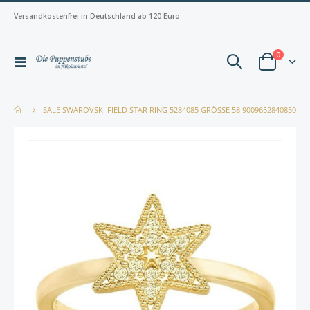
Versandkostenfrei in Deutschland ab 120 Euro
Artikel
0
Navigation
Warenkorb
umschalten
SALE SWAROVSKI FIELD STAR RING 5284085 GRÖSSE 58 9009652840850
Zum
Zum
Ende
Anfan
der
der
Bildergalerie
Bilderg
springen
spring