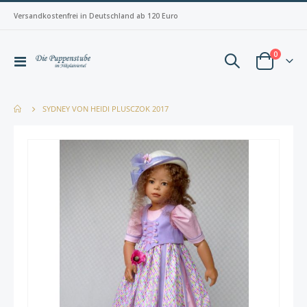
Versandkostenfrei in Deutschland ab 120 Euro
Artikel
0
Navigation
Warenkorb
umschalten
SYDNEY VON HEIDI PLUSCZOK 2017
Zum
Zum
Ende
Anfan
der
der
Bildergalerie
Bilderg
springen
spring