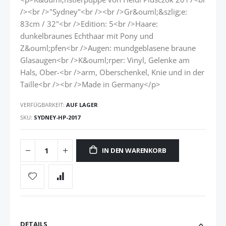
/><br />"Sydney"<br /><br />Gr&ouml;&szlig;e:
83cm / 32"<br />Edition: 5<br />Haare:
dunkelbraunes Echthaar mit Pony und
Z&ouml;pfen<br />Augen: mundgeblasene braune
Glasaugen<br />K&ouml;rper: Vinyl, Gelenke am
Hals, Ober-<br />arm, Oberschenkel, Knie und in der
Taille<br /><br />Made in Germany</p>
VERFÜGBARKEIT:
AUF LAGER
SKU
SYDNEY-HP-2017
IN DEN WARENKORB
DETAILS