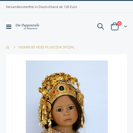
Versandkostenfrei in Deutschland ab 120 Euro
Artikel
0
Navigation
Warenkorb
umschalten
YASMIN BY HEIDI PLUSCZOK SPEZIAL
Zum
Zum
Ende
Anfan
der
der
Bildergalerie
Bilderg
springen
spring